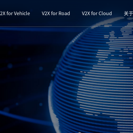
2X for Vehicle
V2X for Road
V2X for Cloud
关